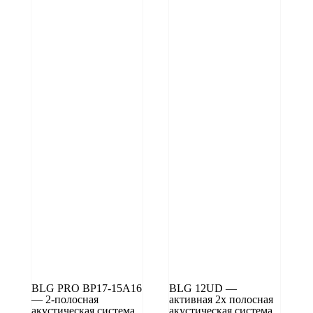
BLG PRO BP17-15A16
BLG 12UD —
— 2-полосная
активная 2x полосная
акустическая система
акустическая система