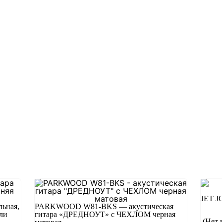
JET J
льная,
PARKWOOD W81-BKS — акустическая
ели
гитара «ДРЕДНОУТ» с ЧЕХЛОМ черная
(Нет 