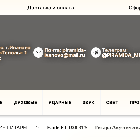
Доставка и оплата
Офо
с: г.Иваново
Почта: piramida-
Телеграм:
«Тополь» 1
ivanovo@mail.ru
@PIRAMIDA_M
;
Е
ДУХОВЫЕ
УДАРНЫЕ
ЗВУК
СВЕТ
ПРО
ИЕ ГИТАРЫ
>
Fante FT-D38-3TS — Гитара Акустическ