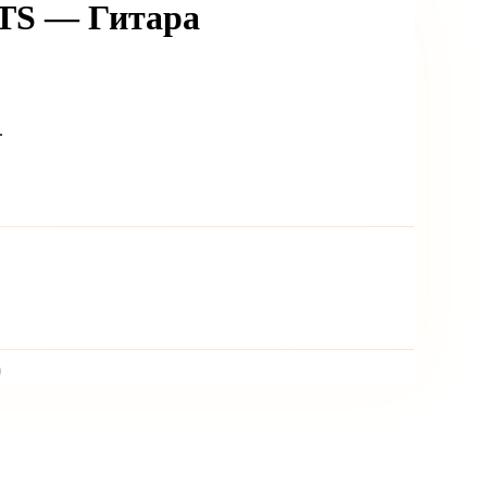
3TS — Гитара
.
)