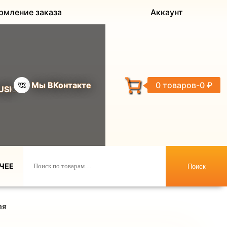
рмление заказа
Аккаунт
Мы ВКонтакте
0 товаров
0 ₽
USIC
ЧЕЕ
Поиск
ая