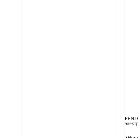
FENDE
элект
(Нет 