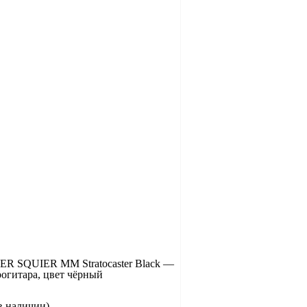
R SQUIER MM Stratocaster Black —
рогитара, цвет чёрный
в наличии)