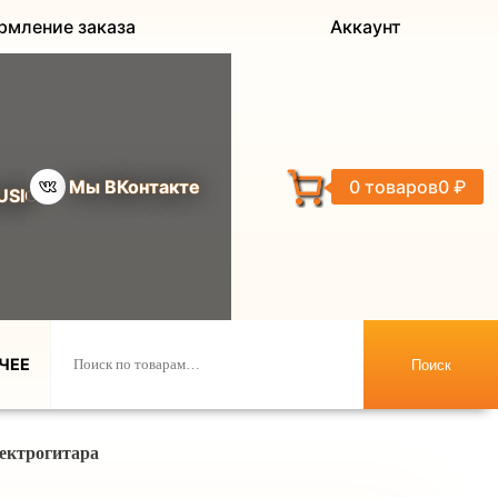
рмление заказа
Аккаунт
Мы ВКонтакте
0 товаров
0 ₽
USIC
ЧЕЕ
Поиск
ктрогитара