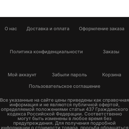
О нас
Доставка и оплата
Оформление заказа
Политика конфиденциальности
Заказы
Мой аккаунт
Забыли пароль
Корзина
Пользовательское соглашение
Все указанные на сайте цены приведены как справочная
информация и не являются публичной офертой,
определяемой положениями статьи 437 Гражданского
кодекса Российской Федерации. Соответственно
могут быть изменены в любое время без
предупреждения. Для получения подробной
информации о стоимости товара, просьба обращаться