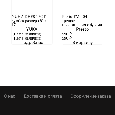
YUKA DBF8-17CT —
Presto TMP-04 —
думбек размера 8″ x
трещотка
17″
пластинчалая с бусами
YUKA
Presto
(Нет в наличии)
590
₽
(Нет в наличии)
590
₽
Подробнее
В корзину
О нас
Доставка и оплата
Оформление заказа