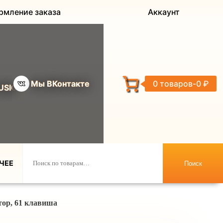
рмление заказа
Аккаунт
Мы ВКонтакте
0 товаров
0 ₽
USIC
ЧЕЕ
Поиск
тор, 61 клавиша