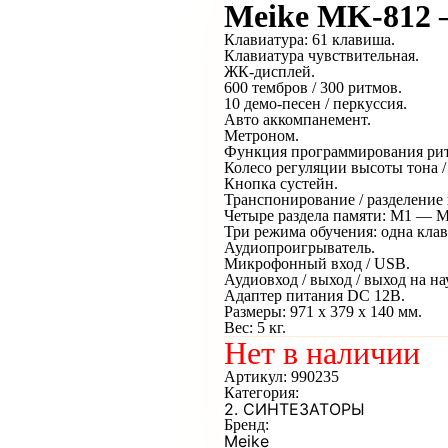
Meike MK-812 
Клавиатура: 61 клавиша.
Клавиатура чувствительная.
ЖК-дисплей.
600 тембров / 300 ритмов.
10 демо-песен / перкуссия.
Авто аккомпанемент.
Метроном.
Функция программирования ритм
Колесо регуляции высоты тона /
Кнопка сустейн.
Транспонирование / разделение
Четыре раздела памяти: M1 — M
Три режима обучения: одна клав
Аудиопроигрыватель.
Микрофонный вход / USB.
Аудиовход / выход / выход на н
Адаптер питания DC 12В.
Размеры: 971 х 379 х 140 мм.
Вес: 5 кг.
Нет в наличии
Артикул:
990235
Категория:
2. СИНТЕЗАТОРЫ
Бренд:
Meike