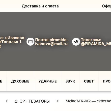
Доставка и оплата
Офо
с: г.Иваново
Почта: piramida-
Телеграм:
«Тополь» 1
ivanovo@mail.ru
@PIRAMIDA_M
;
Е
ДУХОВЫЕ
УДАРНЫЕ
ЗВУК
СВЕТ
ПРО
2. СИНТЕЗАТОРЫ
>
>
Meike MK-812 — синтеза