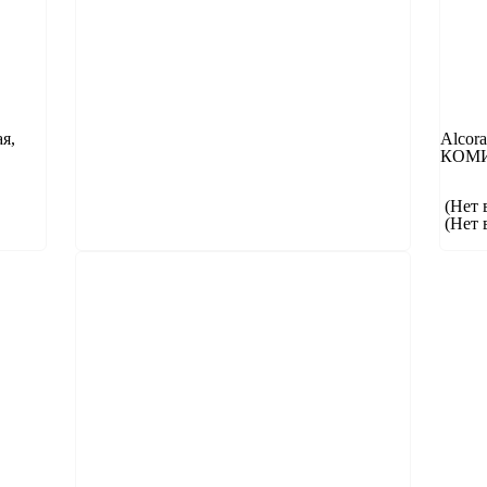
я,
Alcor
КОМ
(Нет 
(Нет 