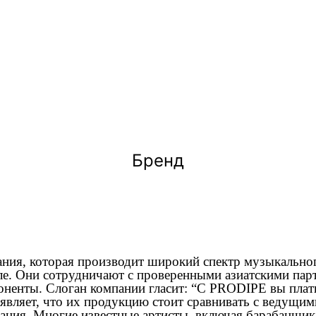
Бренд
ания, которая производит широкий спектр музыкально
ле. Они сотрудничают с проверенными азиатскими парт
ненты. Слоган компании гласит: “С PRODIPE вы платите
заявляет, что их продукцию стоит сравнивать с ведущи
ния. Многие известные артисты, включая барабанщика