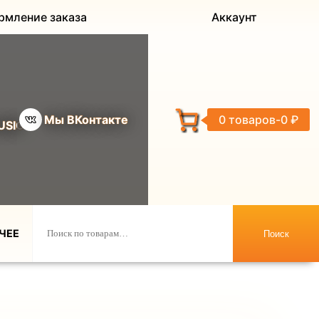
рмление заказа
Аккаунт
Мы ВКонтакте
0 товаров
0 ₽
USIC
ЧЕЕ
Поиск