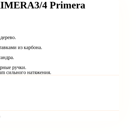
IMERA3/4 Primera
 дерево.
тавками из карбона.
сандра.
ерные ручки.
rum сильного натяжения.
)