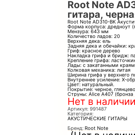
Root Note AD
гитара, черна
Root Note AD310-BK Акустич
Форма корпуса: дредноут 
Мензура: 643 мм
Количество ладов: 20
Верхняя дека: ель
Задняя дека и обечайки: к
Гриф: красное дерево
Накладка грифа и бридж: п
Крепление грифа: ласточки
Лады: с закатанными края
Колковая механика: литая
Ширина грифа у верхнего п
Внутреннее усиление: X-обр
Цвет: натуральный.
Покрытие: черное, глянцево
Струны: Alice A407 (бронза 
Нет в наличи
Артикул:
991487
Категория:
АКУСТИЧЕСКИЕ ГИТАРЫ
Бренд:
Root Note