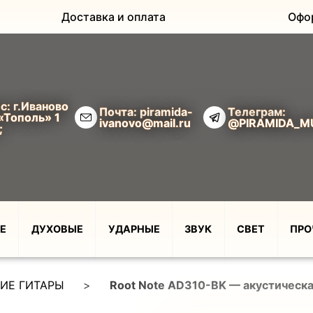
Доставка и оплата
Офо
с: г.Иваново
Почта: piramida-
Телеграм:
«Тополь» 1
ivanovo@mail.ru
@PIRAMIDA_M
;
Е
ДУХОВЫЕ
УДАРНЫЕ
ЗВУК
СВЕТ
ПРО
ИЕ ГИТАРЫ
>
Root Note AD310-BK — акустическая