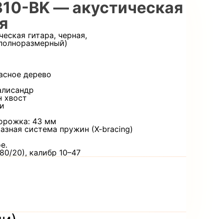
310-BK — акустическая
я
еская гитара, черная,
(полноразмерный)
расное дерево
алисандр
н хвост
ми
орожка: 43 мм
азная система пружин (X-bracing)
е.
80/20), калибр 10–47
и