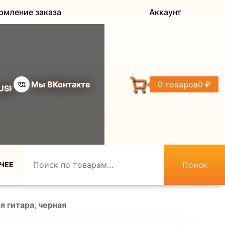
рмление заказа
Аккаунт
Мы ВКонтакте
0 товаров
0 ₽
USIC
Поиск
ЧЕЕ
 гитара, черная