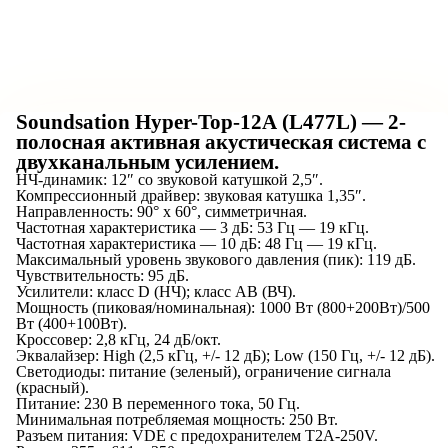
Soundsation Hyper-Top-12A (L477L) — 2-
полосная активная акустическая система с
двухканальным усилением.
НЧ-динамик: 12″ со звуковой катушкой 2,5″.
Компрессионный драйвер: звуковая катушка 1,35″.
Направленность: 90° x 60°, симметричная.
Частотная характеристика — 3 дБ: 53 Гц — 19 кГц.
Частотная характеристика — 10 дБ: 48 Гц — 19 кГц.
Максимальный уровень звукового давления (пик): 119 дБ.
Чувствительность: 95 дБ.
Усилители: класс D (НЧ); класс AB (ВЧ).
Мощность (пиковая/номинальная): 1000 Вт (800+200Вт)/500
Вт (400+100Вт).
Кроссовер: 2,8 кГц, 24 дБ/окт.
Эквалайзер: High (2,5 кГц, +/- 12 дБ); Low (150 Гц, +/- 12 дБ).
Светодиоды: питание (зеленый), ограничение сигнала
(красный).
Питание: 230 В переменного тока, 50 Гц.
Минимальная потребляемая мощность: 250 Вт.
Разъем питания: VDE с предохранителем T2A-250V.