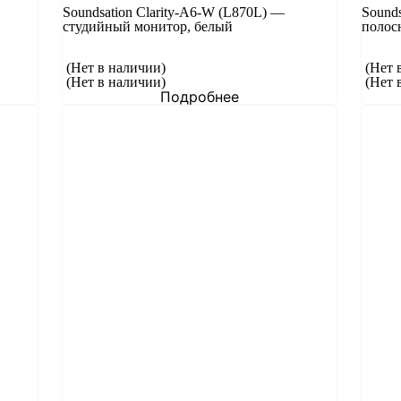
Soundsation Clarity-A6-W (L870L) —
Sound
студийный монитор, белый
полосн
(Нет в наличии)
(Нет 
(Нет в наличии)
(Нет 
Подробнее