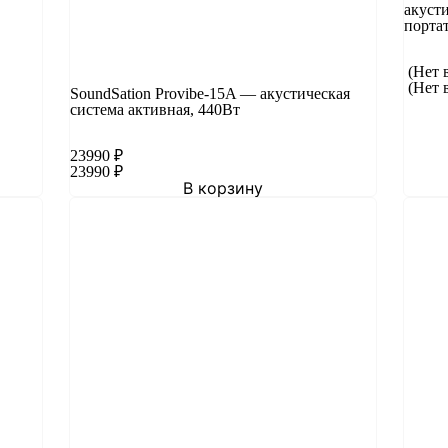
акусти
порта
(Нет 
(Нет 
SoundSation Provibe-15A — акустическая
система активная, 440Вт
23990
₽
23990
₽
В корзину