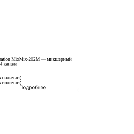
sation MioMix-202M — микшерный
 4 канала
в наличии)
в наличии)
Подробнее