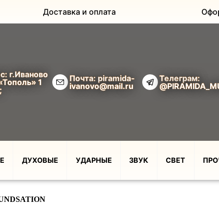
Доставка и оплата
Офо
с: г.Иваново
Почта: piramida-
Телеграм:
«Тополь» 1
ivanovo@mail.ru
@PIRAMIDA_M
;
Е
ДУХОВЫЕ
УДАРНЫЕ
ЗВУК
СВЕТ
ПРО
UNDSATION