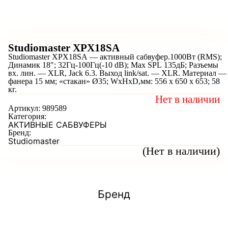
Studiomaster XPX18SA
Studiomaster XPX18SA — активный сабвуфер.1000Вт (RMS);
Динамик 18″; 32Гц-100Гц(-10 dB); Max SPL 135дБ; Разъемы
вх. лин. — XLR, Jack 6.3. Выход link/sat. — XLR. Материал —
фанера 15 мм; «стакан» Ø35; WхHхD,мм: 556 х 650 х 653; 58
кг.
Нет в наличии
Артикул:
989589
Категория:
АКТИВНЫЕ САБВУФЕРЫ
Бренд:
Studiomaster
(Нет в наличии)
Бренд