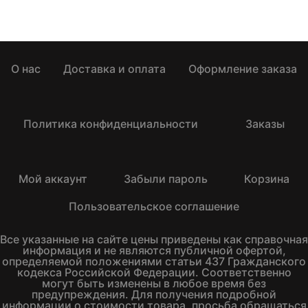
О нас
Доставка и оплата
Оформление заказа
Политика конфиденциальности
Заказы
Мой аккаунт
Забыли пароль
Корзина
Пользовательское соглашение
Все указанные на сайте цены приведены как справочная
информация и не являются публичной офертой,
определяемой положениями статьи 437 Гражданского
кодекса Российской Федерации. Соответственно
могут быть изменены в любое время без
предупреждения. Для получения подробной
информации о стоимости товара, просьба обращаться