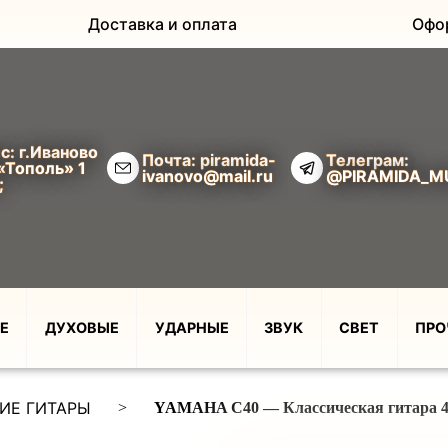
Доставка и оплата
Офо
с: г.Иваново
Почта: piramida-
Телеграм:
«Тополь» 1
ivanovo@mail.ru
@PIRAMIDA_M
;
Е
ДУХОВЫЕ
УДАРНЫЕ
ЗВУК
СВЕТ
ПРО
ИЕ ГИТАРЫ
>
YAMAHA C40 — Классическая гитара 4