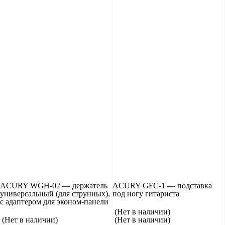
ACURY WGH-02 — держатель
ACURY GFC-1 — подставка
универсальный (для струнных),
под ногу гитариста
с адаптером для эконом-панели
(Нет в наличии)
(Нет в наличии)
(Нет в наличии)