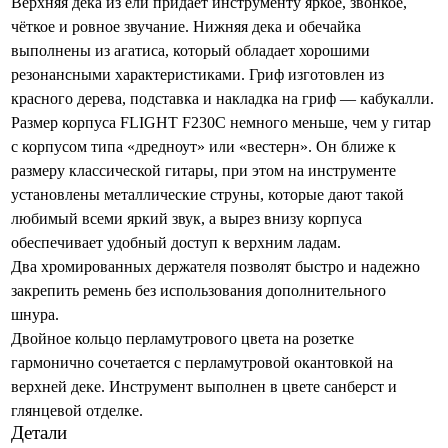
Верхняя дека из ели придает инструменту яркое, звонкое,
чёткое и ровное звучание. Нижняя дека и обечайка
выполнены из агатиса, который обладает хорошими
резонансными характеристиками. Гриф изготовлен из
красного дерева, подставка и накладка на гриф — кабукалли.
Размер корпуса FLIGHT F230C немного меньше, чем у гитар
с корпусом типа «дредноут» или «вестерн». Он ближе к
размеру классической гитары, при этом на инструменте
установлены металлические струны, которые дают такой
любимый всеми яркий звук, а вырез внизу корпуса
обеспечивает удобный доступ к верхним ладам.
Два хромированных держателя позволят быстро и надежно
закрепить ремень без использования дополнительного
шнура.
Двойное кольцо перламутрового цвета на розетке
гармонично сочетается с перламутровой окантовкой на
верхней деке. Инструмент выполнен в цвете санберст и
глянцевой отделке.
Детали