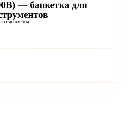
90B) — банкетка для
струментов
та сиденья 6см
)