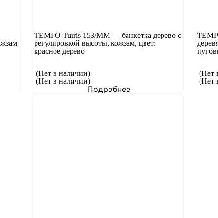
TEMPO Turris 153/MM — банкетка дерево с
TEMPO
ожзам,
регулировкой высоты, кожзам, цвет:
дерев
красное дерево
пугов
(Нет в наличии)
(Нет 
(Нет в наличии)
(Нет 
Подробнее