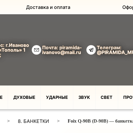
Доставка и оплата
Офо
с: г.Иваново
Почта: piramida-
Телеграм:
«Тополь» 1
ivanovo@mail.ru
@PIRAMIDA_M
;
Е
ДУХОВЫЕ
УДАРНЫЕ
ЗВУК
СВЕТ
ПРО
8. БАНКЕТКИ
>
>
Foix Q-90B (D-90B) — банкет