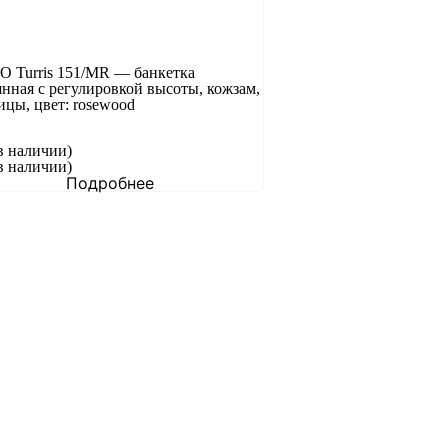
 Turris 151/MR — банкетка
янная с регулировкой высоты, кожзам,
ицы, цвет: rosewood
в наличии)
в наличии)
Подробнее