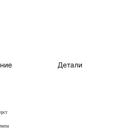
ние
Детали
ерст
 липа