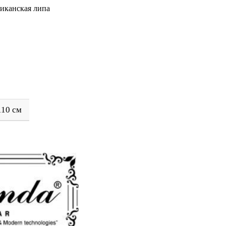
риканская липа
110 см