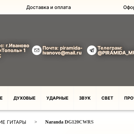
Доставка и оплата
Офо
с: г.Иваново
Почта: piramida-
Телеграм:
«Тополь» 1
ivanovo@mail.ru
@PIRAMIDA_M
;
Е
ДУХОВЫЕ
УДАРНЫЕ
ЗВУК
СВЕТ
ПРО
ИЕ ГИТАРЫ
>
Naranda DG120CWRS