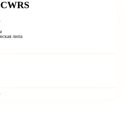
20CWRS
т
а
анская липа
)