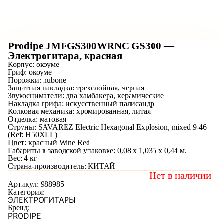
Prodipe JMFGS300WRNC GS300 —
Электрогитара, красная
Корпус: окоуме
Гриф: окоуме
Порожки: nubone
Защитная накладка: трехслойная, черная
Звукосниматели: два хамбакера, керамические
Накладка грифа: искусственный палисандр
Колковая механика: хромированная, литая
Отделка: матовая
Струны: SAVAREZ Electric Hexagonal Explosion, mixed 9-46
(Ref: H50XLL)
Цвет: красный Wine Red
Габариты в заводской упаковке: 0,08 х 1,035 х 0,44 м.
Вес: 4 кг
Страна-производитель: КИТАЙ
Нет в наличии
Артикул:
988985
Категория:
ЭЛЕКТРОГИТАРЫ
Бренд:
PRODIPE