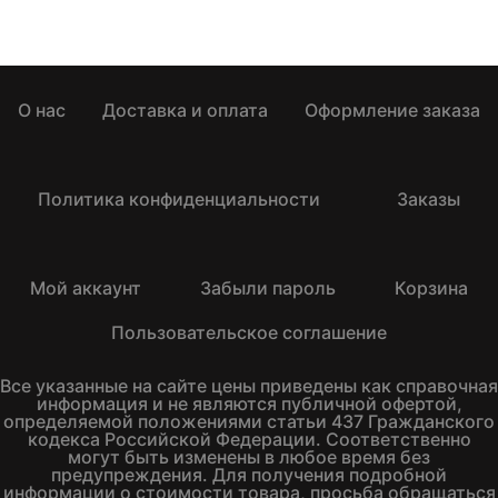
О нас
Доставка и оплата
Оформление заказа
Политика конфиденциальности
Заказы
Мой аккаунт
Забыли пароль
Корзина
Пользовательское соглашение
Все указанные на сайте цены приведены как справочная
информация и не являются публичной офертой,
определяемой положениями статьи 437 Гражданского
кодекса Российской Федерации. Соответственно
могут быть изменены в любое время без
предупреждения. Для получения подробной
информации о стоимости товара, просьба обращаться