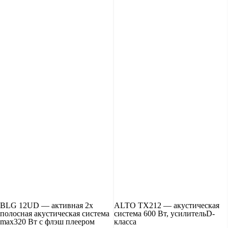
BLG 12UD — активная 2x
ALTO TX212 — акустическая
полосная акустическая система
система 600 Вт, усилительD-
max320 Вт с флэш плеером
класса